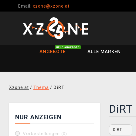
Email:
xzone@xzone.at
NEUE ANGEBOTE
ANGEBOTE
ALLE MARKEN
Xzone.at
/
Thema
/
DiRT
DiRT
NUR ANZEIGEN
DiRT
Vorbestellungen
(0)