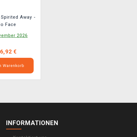
 Spirited Away -
No Face
vember 2026
6,92 €
en Warenkorb
INFORMATIONEN