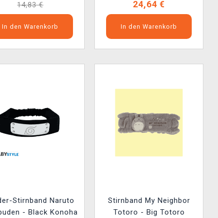
24,64 €
14,83 €
In den Warenkorb
In den Warenkorb
der-Stirnband Naruto
Stirnband My Neighbor
puden - Black Konoha
Totoro - Big Totoro