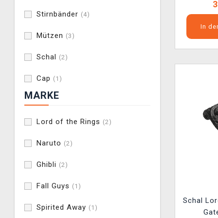
3
Stirnbänder
(4)
In d
Mützen
(3)
Schal
(2)
Cap
(1)
MARKE
Lord of the Rings
(2)
Naruto
(2)
Ghibli
(2)
Fall Guys
(1)
Schal Lor
Spirited Away
(1)
Gat