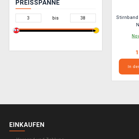
PREISSPANNE
Stirnband
bis
No
1
In d
EINKAUFEN