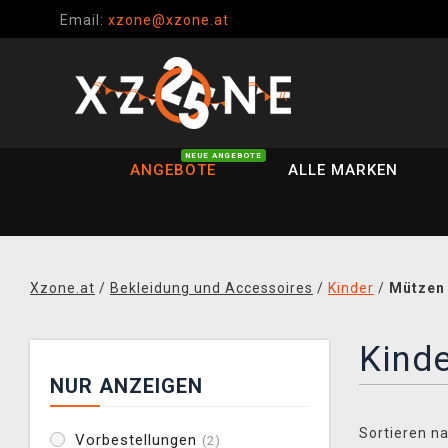
Email:
xzone@xzone.at
NEUE ANGEBOTE
ANGEBOTE
ALLE MARKEN
Xzone.at
/
Bekleidung und Accessoires
/
Kinder
/
Mützen 
Kinde
NUR ANZEIGEN
Sortieren na
Vorbestellungen
(2)