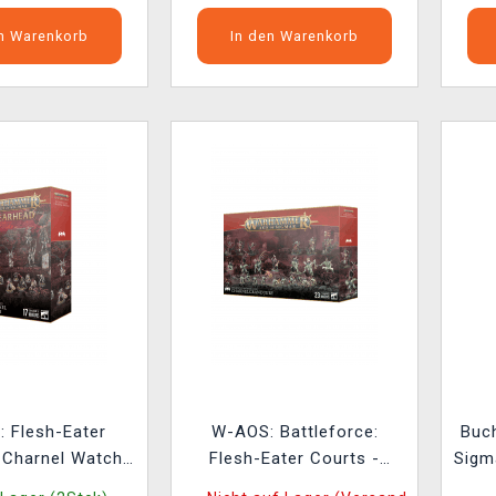
en Warenkorb
In den Warenkorb
 Flesh-Eater
W-AOS: Battleforce:
Buc
 Charnel Watch
Flesh-Eater Courts -
Sigm
 Figuren)
Charnelgrand Jury (23
e