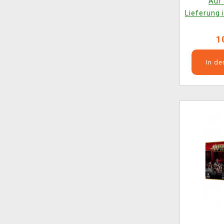
Auf 
Lieferung 
1
In d