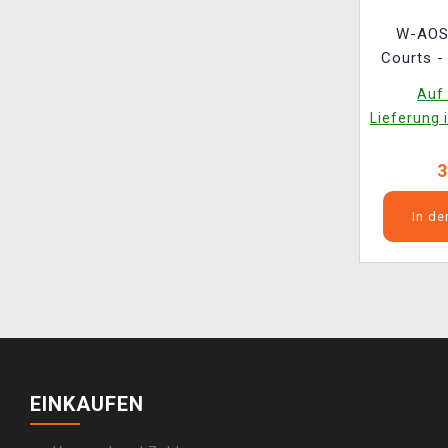
W-AOS:
Courts -
F
Auf 
Lieferung 
3
In d
EINKAUFEN