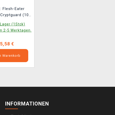
 Flesh-Eater
 Cryptguard (10
iguren)
Lager (1Stck)
in 2-5 Werktagen.
5,58 €
en Warenkorb
INFORMATIONEN