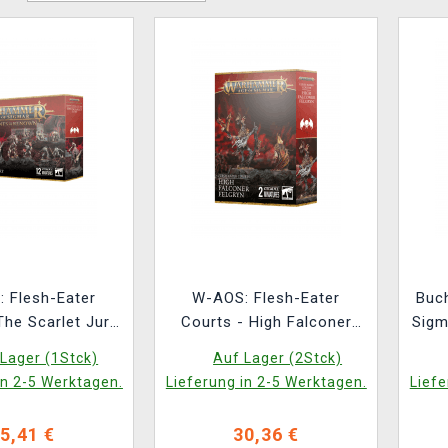
 Flesh-Eater
W-AOS: Flesh-Eater
Buc
The Scarlet Jury
Courts - High Falconer
Sigm
 Figuren)
Felgryn (2 Figuren)
E
Lager (1Stck)
Auf Lager (2Stck)
in 2-5 Werktagen.
Lieferung in 2-5 Werktagen.
Liefe
5,41 €
30,36 €