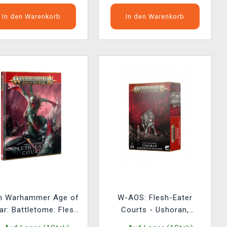
In den Warenkorb
In den Warenkorb
h Warhammer Age of
W-AOS: Flesh-Eater
ar: Battletome: Flesh-
Courts - Ushoran,
ater Courts (2024)
Mortarch of Delusion