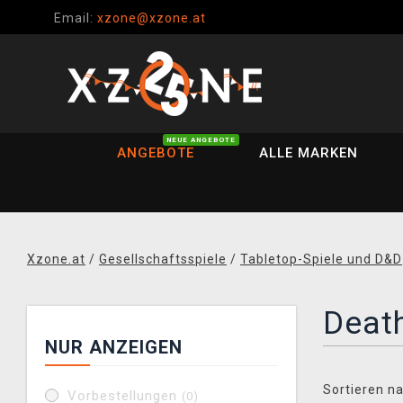
Email:
xzone@xzone.at
NEUE ANGEBOTE
ANGEBOTE
ALLE MARKEN
Xzone.at
/
Gesellschaftsspiele
/
Tabletop-Spiele und D&D
Death
NUR ANZEIGEN
Sortieren na
Vorbestellungen
(0)