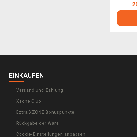
2
EINKAUFEN
Versand und Zahlung
Xzone Club
Extra XZONE Bonuspunkte
Rückgabe der Ware
Cookie-Einstellungen anpassen