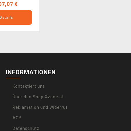
07,07 €
Details
INFORMATIONEN
Kontaktiert uns
Über den Shop Xzone.at
Reklamation und Widerruf
AGB
Datenschutz