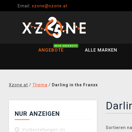
Email:
xzone@xzone.at
NEUE ANGEBOTE
ANGEBOTE
ALLE MARKEN
Xzone.at
/
Thema
/
Darling in the Franxx
Darli
NUR ANZEIGEN
Sortieren na
Vorbestellungen
(0)