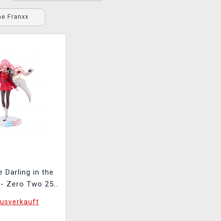
the Franxx
e Darling in the
- Zero Two 25
p Up Parade)
usverkauft