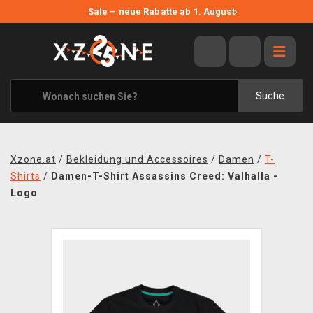
NEUE ANGEBOTE
Sale – neue Rabatte ab 1. August
›
ANGEBOTE
ALLE MARKEN
XZONE ORIGINALS
Suche
KLEIDUNG & ACCESSOIRES
MERCHANDISE
Xzone.at
/
Bekleidung und Accessoires
/
Damen
/
T-
BÜCHER & COMICS
Shirts
/
Damen-T-Shirt Assassins Creed: Valhalla -
Logo
BRETT- UND KARTENSPIELE
BLOG
KONTAKT
VERSAND