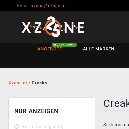
Email:
xzone@xzone.at
NEUE ANGEBOTE
ANGEBOTE
ALLE MARKEN
Xzone.at
/
Creaks
Crea
NUR ANZEIGEN
Sortieren na
Vorbestellungen
(0)