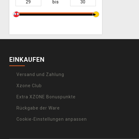
bis
EINKAUFEN
Versand und Zahlung
Xzone Club
Extra XZONE Bonuspunkte
Rückgabe der Ware
Cookie-Einstellungen anpassen