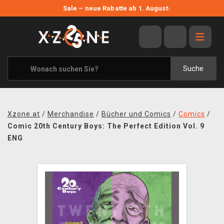
NEUE ANGEBOTE
Sale – neue Rabatte ab 1. August
›
ANGEBOTE
ALLE MARKEN
XZONE ORIGINALS
Suche
KLEIDUNG & ACCESSOIRES
MERCHANDISE
Xzone.at
/
Merchandise
/
Bücher und Comics
/
Comics
/
BÜCHER & COMICS
Comic 20th Century Boys: The Perfect Edition Vol. 9
ENG
BRETT- UND KARTENSPIELE
BLOG
KONTAKT
VERSAND