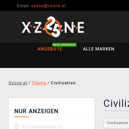
Email:
xzone@xzone.at
NEUE ANGEBOTE
ANGEBOTE
ALLE MARKEN
Xzone.at
/
Thema
/
Civilization
Civil
NUR ANZEIGEN
Civilizatio
Vorbestellungen
(0)