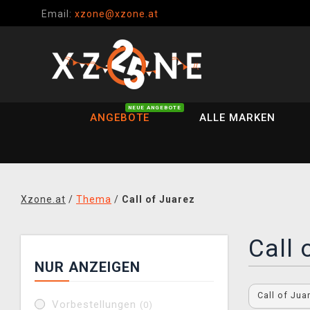
Email:
xzone@xzone.at
NEUE ANGEBOTE
ANGEBOTE
ALLE MARKEN
Xzone.at
/
Thema
/
Call of Juarez
Call 
NUR ANZEIGEN
Call of Ju
Vorbestellungen
(0)