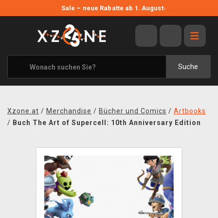
NEUE ANGEBOTE
Sale – neue Rabatte ab 1. August
›
ANGEBOTE
ALLE MARKEN
XZONE ORIGINALS
Suche
KLEIDUNG & ACCESSOIRES
MERCHANDISE
Xzone.at
/
Merchandise
/
Bücher und Comics
/
Artbooks
BÜCHER & COMICS
/
Buch The Art of Supercell: 10th Anniversary Edition
BRETT- UND KARTENSPIELE
BLOG
KONTAKT
VERSAND