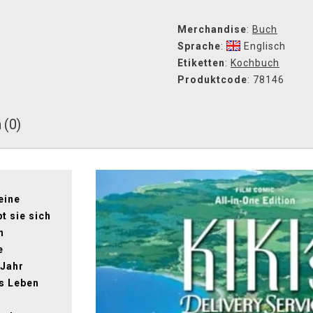
Merchandise
:
Buch
Sprache
:
Englisch
Etiketten
:
Kochbuch
Produktcode
: 78146
 (0)
eine
t sie sich
n
e
 Jahr
as Leben