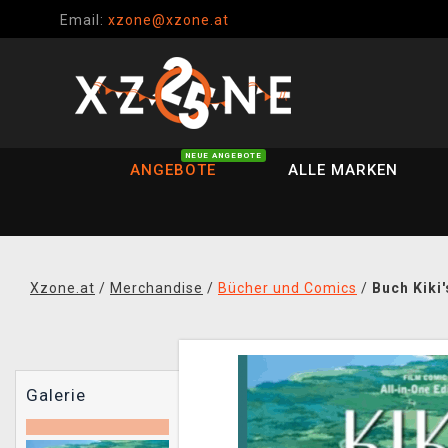
Email:
xzone@xzone.at
NEUE ANGEBOTE
ANGEBOTE
ALLE MARKEN
Xzone.at
/
Merchandise
/
Bücher und Comics
/
Buch Kiki'
Galerie