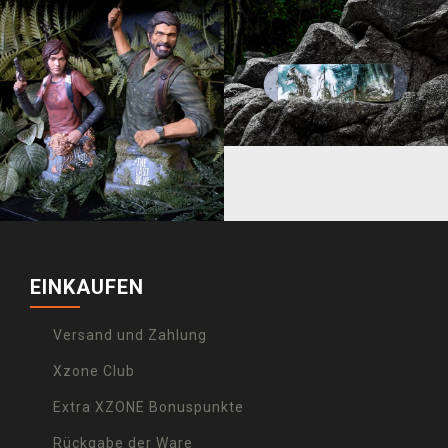
EINKAUFEN
Versand und Zahlung
Xzone Club
Extra XZONE Bonuspunkte
Rückgabe der Ware