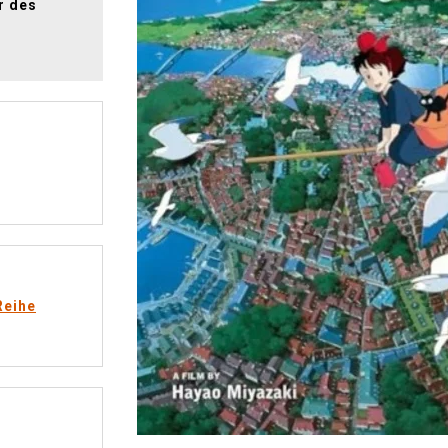
r des
Reihe