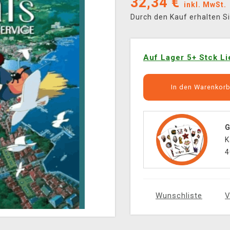
32,34
€
inkl. MwSt.
Durch den Kauf erhalten S
Auf Lager 5+ Stck Li
In den Warenkor
G
K
4
Wunschliste
V