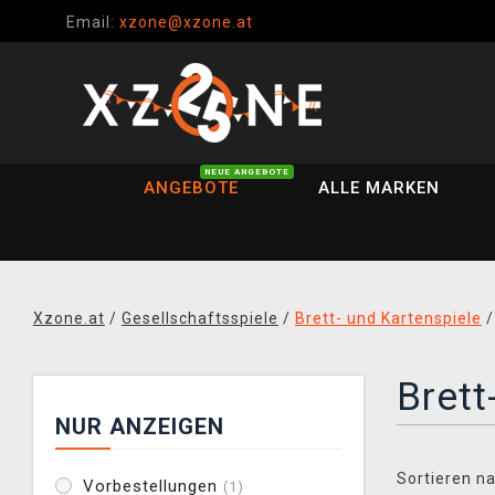
Email:
xzone@xzone.at
NEUE ANGEBOTE
ANGEBOTE
ALLE MARKEN
Xzone.at
/
Gesellschaftsspiele
/
Brett- und Kartenspiele
Brett
NUR ANZEIGEN
Sortieren na
Vorbestellungen
(1)