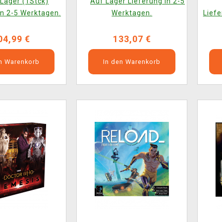
Lager (1Stck)
Auf Lager Lieferung in 2-5
in 2-5 Werktagen.
Werktagen.
Liefe
04,99 €
133,07 €
en Warenkorb
In den Warenkorb