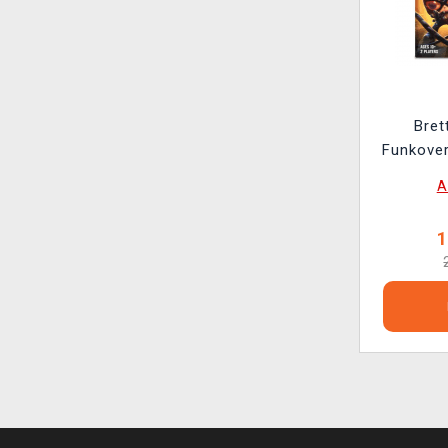
Bret
Funkove
Expandalo
A
1