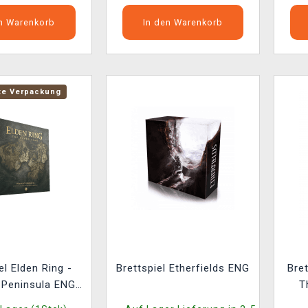
en Warenkorb
In den Warenkorb
te Verpackung
el Elden Ring -
Brettspiel Etherfields ENG
Bret
 Peninsula ENG
T
gte Verpackung)