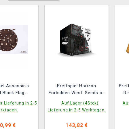
iel Assassin's
Brettspiel Horizon
Bret
 Black Flag
Forbidden West: Seeds of
De
d - Nine Mens
Rebellion
r Lieferung in 2-5
Auf Lager (4Stck)
Auf
Morris
rktagen.
Lieferung in 2-5 Werktagen.
0,99 €
143,82 €