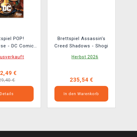
tspiel POP!
Brettspiel Assassin’s
rse - DC Comic
Creed Shadows - Shogi
ne (Erweiterung)
usverkauft
Herbst 2026
2,49 €
235,54 €
29,40 €
Details
In den Warenkorb