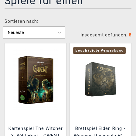
Spiele für einen
XZONE CLUB
Sortieren nach:
Insgesamt gefunden:
8
beschädigte Verpackung
Kartenspiel The Witcher
Brettspiel Elden Ring -
3: Wild Hunt - GWENT
Weeping Peninsula ENG