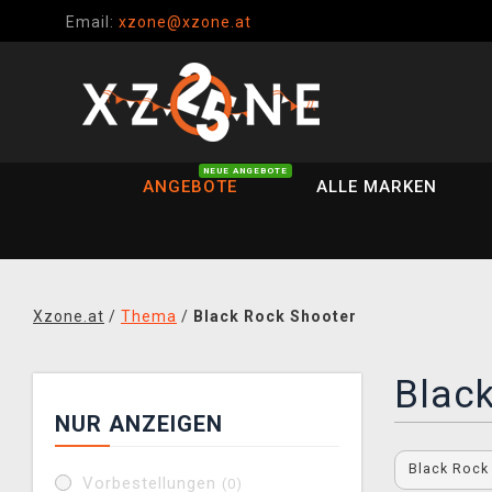
Email:
xzone@xzone.at
NEUE ANGEBOTE
ANGEBOTE
ALLE MARKEN
Xzone.at
/
Thema
/
Black Rock Shooter
Blac
NUR ANZEIGEN
Black Rock
Vorbestellungen
(0)