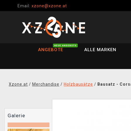
Email:
xzone@xzone.at
NEUE ANGEBOTE
ANGEBOTE
ALLE MARKEN
Xzone.at
/
Merchandise
/
Holzbausätze
/
Bausatz - Cors
Galerie