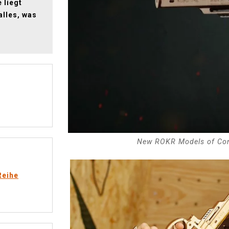
 liegt
alles, was
New ROKR Models of Com
Reihe