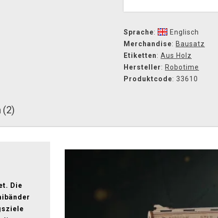
Sprache
:
Englisch
Merchandise
:
Bausatz
Etiketten
:
Aus Holz
Hersteller
:
Robotime
Produktcode
: 33610
 (2)
t. Die
mibänder
gsziele