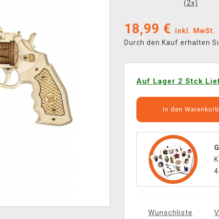
(
2
x)
18,99
€
inkl. MwSt.
Durch den Kauf erhalten S
Auf Lager 2 Stck Lie
In den Warenkor
G
K
4
Wunschliste
V