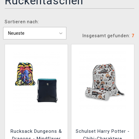
Rückentaschen
XZONE CLUB
Sortieren nach:
Insgesamt gefunden:
7
Rucksack Dungeons &
Schulset Harry Potter -
Dragons - Mindflayer
Chibi-Charaktere