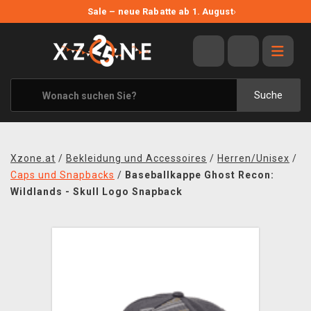
NEUE ANGEBOTE
Sale – neue Rabatte ab 1. August
›
ANGEBOTE
ALLE MARKEN
XZONE ORIGINALS
Suche
KLEIDUNG & ACCESSOIRES
MERCHANDISE
Xzone.at
/
Bekleidung und Accessoires
/
Herren/Unisex
/
BÜCHER & COMICS
Caps und Snapbacks
/
Baseballkappe Ghost Recon:
Wildlands - Skull Logo Snapback
BRETT- UND KARTENSPIELE
BLOG
KONTAKT
VERSAND