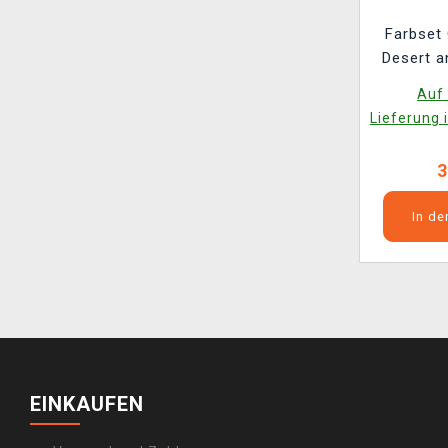
Farbset
Desert a
(
Auf 
Lieferung 
3
In d
EINKAUFEN