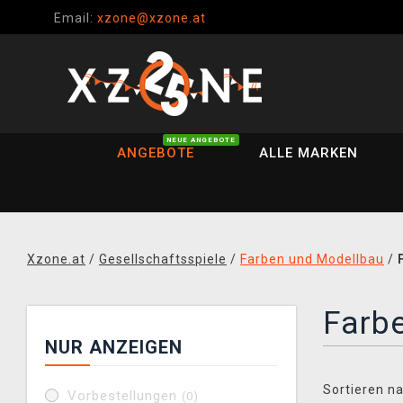
Email:
xzone@xzone.at
NEUE ANGEBOTE
ANGEBOTE
ALLE MARKEN
Xzone.at
/
Gesellschaftsspiele
/
Farben und Modellbau
/
Farbe
NUR ANZEIGEN
Sortieren na
Vorbestellungen
(0)