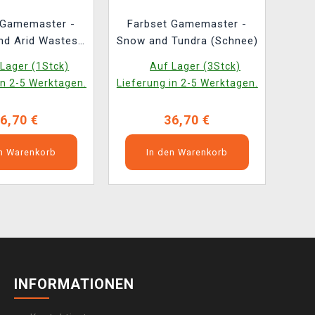
 Gamemaster -
Farbset Gamemaster -
nd Arid Wastes
Snow and Tundra (Schnee)
Wüsten)
Lager (1Stck)
Auf Lager (3Stck)
in 2-5 Werktagen.
Lieferung in 2-5 Werktagen.
6,70 €
36,70 €
en Warenkorb
In den Warenkorb
INFORMATIONEN