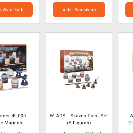
en Warenkorb
In den Warenkorb
mer 40,000 -
W-AOS - Skaven Paint Set
W
e Marines:
(5 Figuren)
Et
ssors + Paints