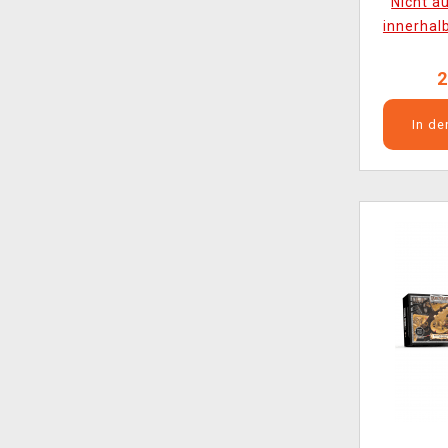
Nicht a
innerhal
2
In d