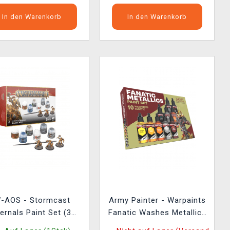
In den Warenkorb
In den Warenkorb
-AOS - Stormcast
Army Painter - Warpaints
ernals Paint Set (3
Fanatic Washes Metallics
Figuren)
Set