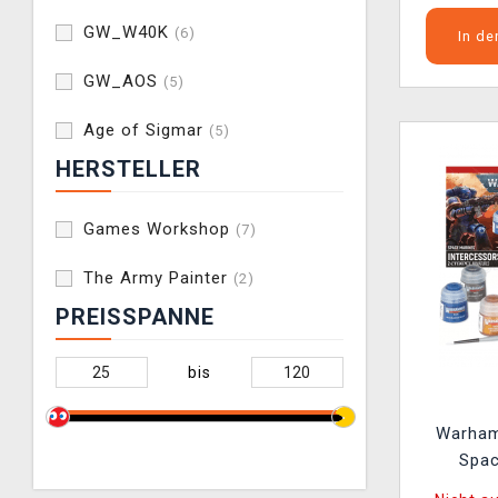
GW_W40K
(6)
In d
GW_AOS
(5)
Age of Sigmar
(5)
HERSTELLER
Games Workshop
(7)
The Army Painter
(2)
PREISSPANNE
bis
Warham
Spac
Interce