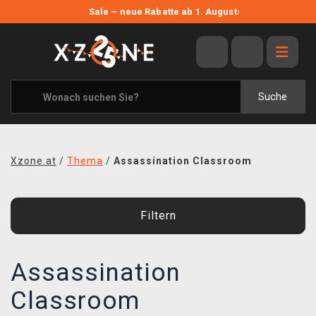
NEUE ANGEBOTE
Sale – neue Rabatte ab 1. August
›
ANGEBOTE
ALLE MARKEN
XZONE ORIGINALS
Suche
KLEIDUNG & ACCESSOIRES
MERCHANDISE
Xzone.at
/
Thema
/
Assassination Classroom
BÜCHER & COMICS
BRETT- UND KARTENSPIELE
Filtern
BLOG
Assassination
KONTAKT
Classroom
VERSAND