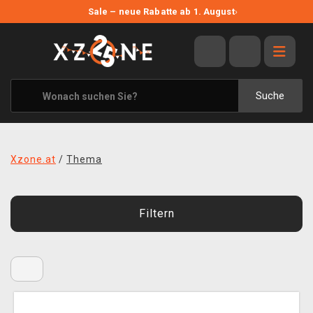
NEUE ANGEBOTE
Sale – neue Rabatte ab 1. August
›
ANGEBOTE
ALLE MARKEN
XZONE ORIGINALS
Suche
KLEIDUNG & ACCESSOIRES
MERCHANDISE
Xzone.at
/
Thema
BÜCHER & COMICS
BRETT- UND KARTENSPIELE
Filtern
BLOG
KONTAKT
VERSAND