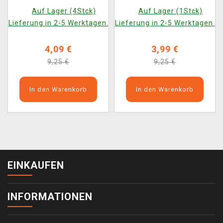
Crewmate (gelb mit
Crewmate (rosa mit
Auf Lager (4Stck)
Auf Lager (1Stck)
Knochen)
Mütze)
Lieferung in 2-5 Werktagen.
Lieferung in 2-5 Werktagen.
4,09 €
3,99 €
9,25 €
9,25 €
In den Warenkorb
In den Warenkorb
EINKAUFEN
INFORMATIONEN