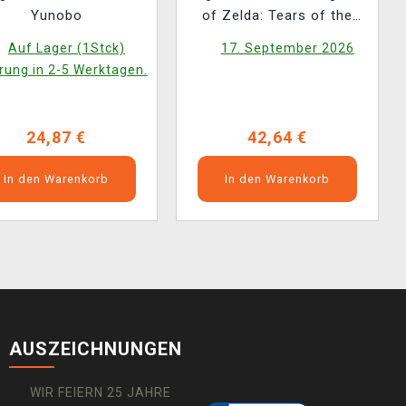
Yunobo
of Zelda: Tears of the
Kingdom - Mineru's
Auf Lager (1Stck)
17. September 2026
Construct
rung in 2-5 Werktagen.
24,87 €
42,64 €
In den Warenkorb
In den Warenkorb
AUSZEICHNUNGEN
WIR FEIERN 25 JAHRE