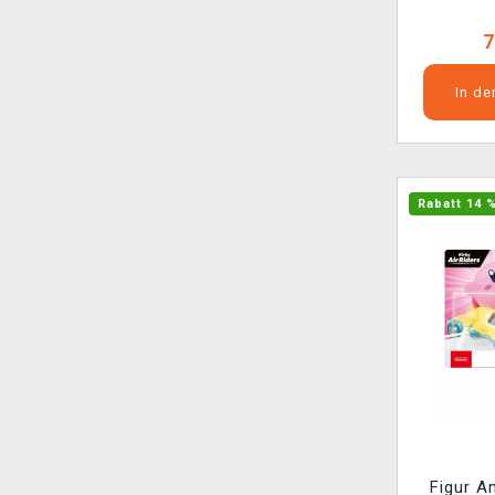
7
In d
Rabatt 14 
Figur A