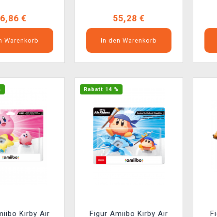
6,86 €
55,28 €
en Warenkorb
In den Warenkorb
%
Rabatt 14 %
miibo Kirby Air
Figur Amiibo Kirby Air
F