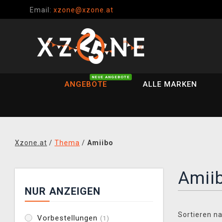
Email:
xzone@xzone.at
NEUE ANGEBOTE
ANGEBOTE
ALLE MARKEN
Xzone.at
/
Thema
/
Amiibo
Amii
NUR ANZEIGEN
Sortieren na
Vorbestellungen
(1)