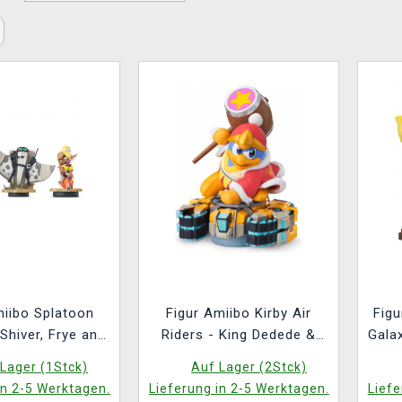
miibo Splatoon
Figur Amiibo Kirby Air
Figu
 Shiver, Frye and
Riders - King Dedede &
Gala
Big Man
Tank Star
Lager (1Stck)
Auf Lager (2Stck)
in 2-5 Werktagen.
Lieferung in 2-5 Werktagen.
Liefe