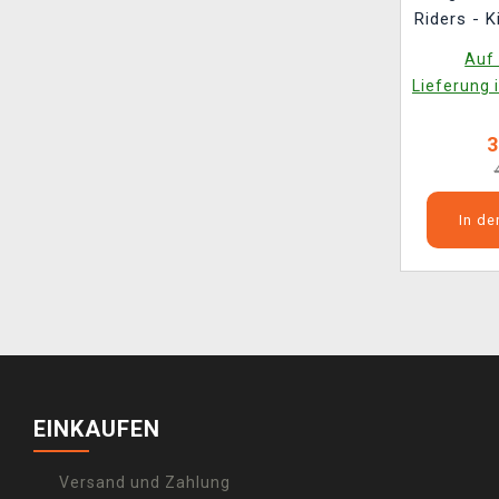
Riders - K
Auf 
Lieferung 
3
In d
EINKAUFEN
Versand und Zahlung