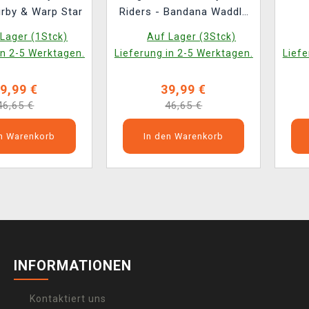
irby & Warp Star
Riders - Bandana Waddle
Dee & Winged Star
Lager (1Stck)
Auf Lager (3Stck)
in 2-5 Werktagen.
Lieferung in 2-5 Werktagen.
Liefe
9,99 €
39,99 €
46,65 €
46,65 €
en Warenkorb
In den Warenkorb
INFORMATIONEN
Kontaktiert uns