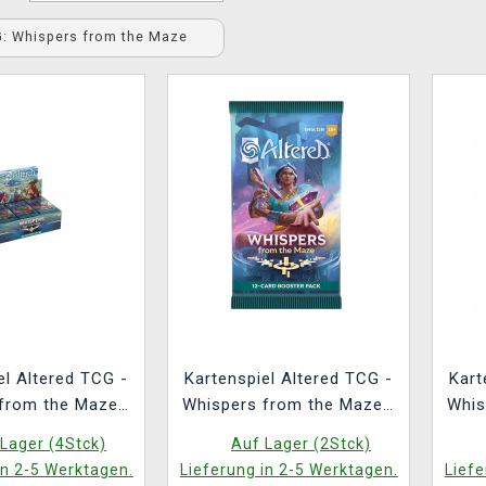
G: Whispers from the Maze
el Altered TCG -
Kartenspiel Altered TCG -
Kart
from the Maze -
Whispers from the Maze -
Whis
ox (36 Booster)
Booster (ENGLISCHE
Lager (4Stck)
Auf Lager (2Stck)
SCHE VERSION)
VERSION)
(E
in 2-5 Werktagen.
Lieferung in 2-5 Werktagen.
Liefe