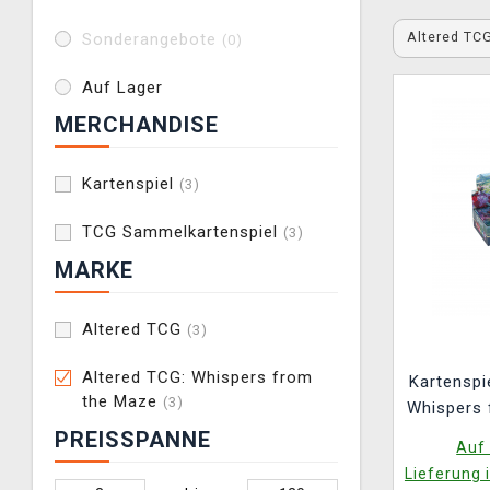
Altered TC
Sonderangebote
(0)
Auf Lager
MERCHANDISE
Kartenspiel
(3)
TCG Sammelkartenspiel
(3)
MARKE
Altered TCG
(3)
Altered TCG: Whispers from
Kartenspi
the Maze
(3)
Whispers 
Booster B
PREISSPANNE
Auf 
(ENGLI
Lieferung 