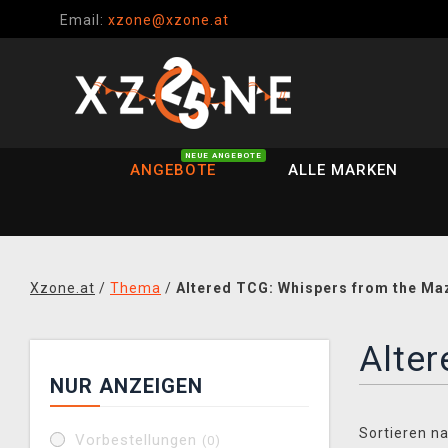
Email:
xzone@xzone.at
NEUE ANGEBOTE
ANGEBOTE
ALLE MARKEN
Xzone.at
/
Thema
/
Altered TCG: Whispers from the Ma
Alte
NUR ANZEIGEN
Sortieren na
Vorbestellungen
(0)