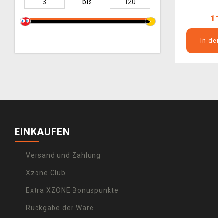
bis
1
In d
EINKAUFEN
Versand und Zahlung
Xzone Club
Extra XZONE Bonuspunkte
Rückgabe der Ware