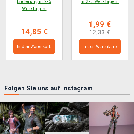
Lieferung in 2-5
in 2-5 Werktagen.
Sleeving Comic Burst
Werktagen.
Black (105 Stk.)
1,99 €
14,85 €
12,33 €
In den Warenkorb
In den Warenkorb
Folgen Sie uns auf instagram