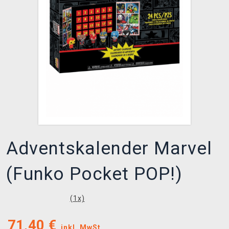
XZONE CLUB
Adventskalender Marvel
(Funko Pocket POP!)
(
1
x)
71,40
€
inkl. MwSt.