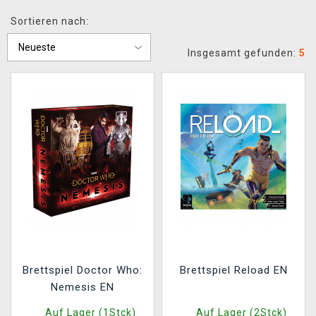
XZONE CLUB
Sortieren nach:
Insgesamt gefunden:
5
Brettspiel Doctor Who:
Brettspiel Reload EN
Nemesis EN
Auf Lager (1Stck)
Auf Lager (2Stck)