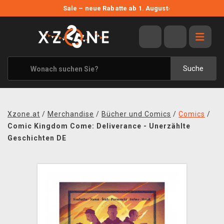
NEUE ANGEBOTE
Sale – neue Rabatte ab 1. August
›
ANGEBOTE
ALLE MARKEN
XZONE ORIGINALS
Suche
KLEIDUNG & ACCESSOIRES
MERCHANDISE
Xzone.at
/
Merchandise
/
Bücher und Comics
/
Comics
/
BÜCHER & COMICS
Comic Kingdom Come: Deliverance - Unerzählte
Geschichten DE
BRETT- UND KARTENSPIELE
BLOG
KONTAKT
VERSAND